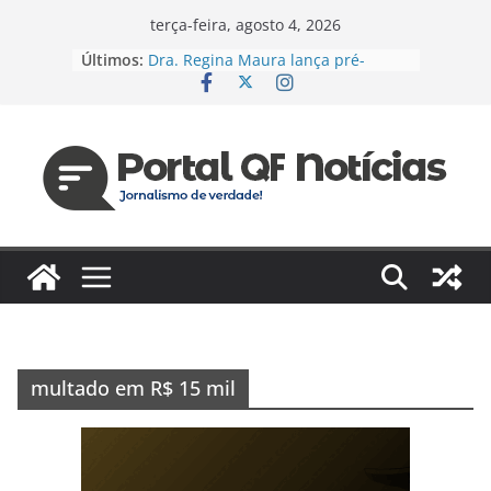
Pular
terça-feira, agosto 4, 2026
para
Últimos:
Dra. Regina Maura lança pré-
o
candidatura à Câmara Federal pelo
PSD e reforça agenda voltada à
conteúdo
saúde e justiça social
Espanha e Portugal, EUA e Bélgica
jogam hoje pelas oitavas da Copa
Jaildo Oliveira acompanha
lançamento do Eixo 2 do Plano
Estratégico do Amazonas e reforça
compromisso com o
desenvolvimento do estado
Das unidades de saúde para um
novo desafio: Regina Maura
fortalece presença nas ruas e
confirma pré-candidatura à
multado em R$ 15 mil
Câmara Federal
Vereador cobra reforma urgente
dos terminais de ônibus e
execução de emendas para
reestruturação em Manaus