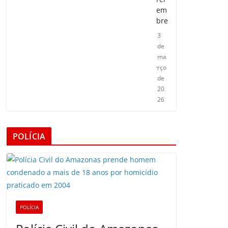
em
bre
3
de
ma
rço
de
20
26
POLÍCIA
POLÍCIA