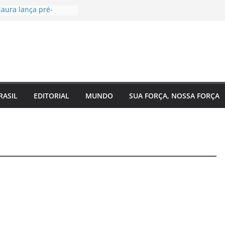
aura lança pré-
à Câmara Federal pelo
 agenda voltada à
a social
tugal, EUA e Bélgica
las oitavas da Copa
ra acompanha
 Eixo 2 do Plano
o Amazonas e reforça
RASIL
EDITORIAL
MUNDO
SUA FORÇA, NOSSA FORÇA
 com o
nto do estado
 de saúde para um
 Regina Maura
sença nas ruas e
candidatura à
al
ra reforma urgente
 de ônibus e
emendas para
ão em Manaus