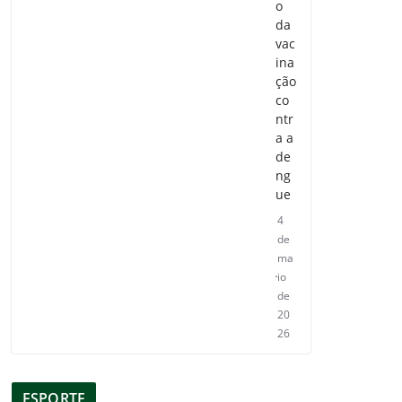
o
da
vac
ina
ção
co
ntr
a a
de
ng
ue
4
de
ma
io
de
20
26
ESPORTE