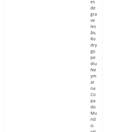
es
de
gra
ve
les
ão,
Ro
dry
go
pe
diu
Ne
ym
ar
na
Co
pa
do
Mu
nd
o;
rel