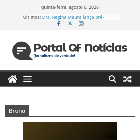
Pular
quinta-feira, agosto 6, 2026
para
Últimos:
Dra. Regina Maura lança pré-
o
candidatura à Câmara Federal pelo
PSD e reforça agenda voltada à
conteúdo
saúde e justiça social
Espanha e Portugal, EUA e Bélgica
jogam hoje pelas oitavas da Copa
Jaildo Oliveira acompanha
lançamento do Eixo 2 do Plano
Estratégico do Amazonas e reforça
compromisso com o
desenvolvimento do estado
Das unidades de saúde para um
novo desafio: Regina Maura
fortalece presença nas ruas e
confirma pré-candidatura à
Bruno
Câmara Federal
Vereador cobra reforma urgente
dos terminais de ônibus e
execução de emendas para
reestruturação em Manaus