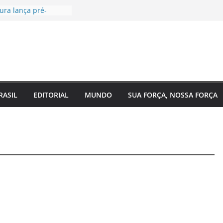
ura lança pré-
Câmara Federal pelo
agenda voltada à
social
gal, EUA e Bélgica
as oitavas da Copa
a acompanha
Eixo 2 do Plano
 Amazonas e reforça
RASIL
EDITORIAL
MUNDO
SUA FORÇA, NOSSA FORÇA
om o
o do estado
de saúde para um
Regina Maura
nça nas ruas e
andidatura à
l
 reforma urgente
de ônibus e
mendas para
o em Manaus