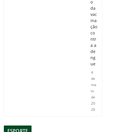
o
da
vac
ina
ção
co
ntr
a a
de
ng
ue
4
de
ma
io
de
20
26
ESPORTE