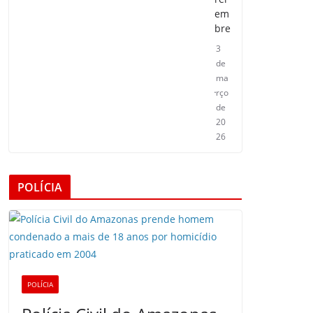
em
bre
3
de
ma
rço
de
20
26
POLÍCIA
POLÍCIA