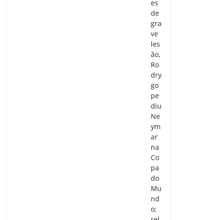
es
de
gra
ve
les
ão,
Ro
dry
go
pe
diu
Ne
ym
ar
na
Co
pa
do
Mu
nd
o;
rel