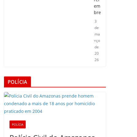
em
bre
3
de
ma
rço
de
20
26
POLÍCIA
POLÍCIA