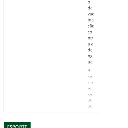
o
da
vac
ina
ção
co
ntr
a a
de
ng
ue
4
de
ma
io
de
20
26
ESPORTE