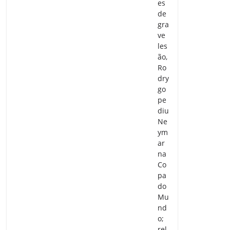
es
de
gra
ve
les
ão,
Ro
dry
go
pe
diu
Ne
ym
ar
na
Co
pa
do
Mu
nd
o;
rel