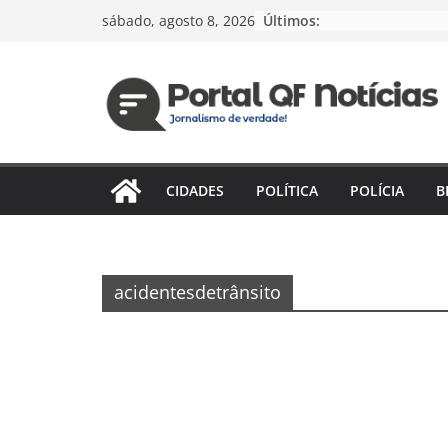
Pular
Últimos:
sábado, agosto 8, 2026
para
o
conteúdo
CIDADES
POLÍTICA
POLÍCIA
B
acidentesdetrânsito