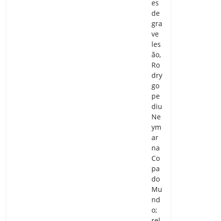
es
de
gra
ve
les
ão,
Ro
dry
go
pe
diu
Ne
ym
ar
na
Co
pa
do
Mu
nd
o;
rel