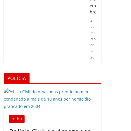
em
bre
3
de
ma
rço
de
20
26
POLÍCIA
POLÍCIA