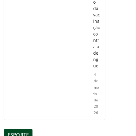
o
da
vac
ina
ção
co
ntr
a a
de
ng
ue
4
de
ma
io
de
20
26
ESPORTE