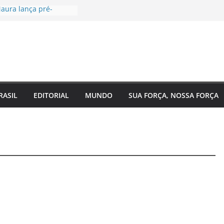
aura lança pré-
à Câmara Federal pelo
 agenda voltada à
a social
tugal, EUA e Bélgica
las oitavas da Copa
ra acompanha
 Eixo 2 do Plano
o Amazonas e reforça
RASIL
EDITORIAL
MUNDO
SUA FORÇA, NOSSA FORÇA
 com o
nto do estado
 de saúde para um
 Regina Maura
sença nas ruas e
candidatura à
al
ra reforma urgente
 de ônibus e
emendas para
ão em Manaus