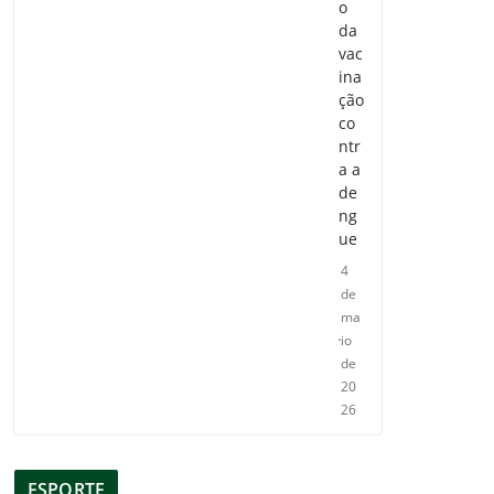
o
da
vac
ina
ção
co
ntr
a a
de
ng
ue
4
de
ma
io
de
20
26
ESPORTE