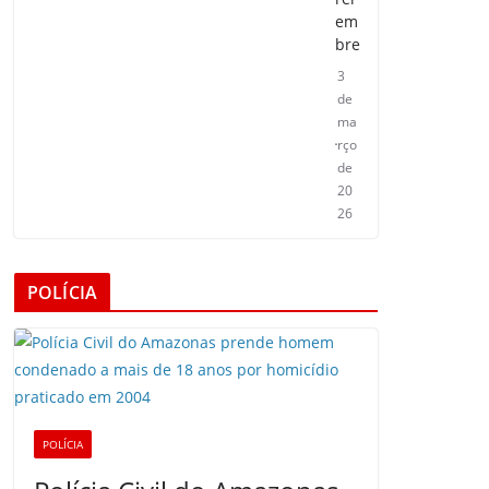
em
bre
3
de
ma
rço
de
20
26
POLÍCIA
POLÍCIA