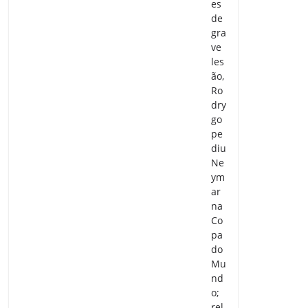
es
de
gra
ve
les
ão,
Ro
dry
go
pe
diu
Ne
ym
ar
na
Co
pa
do
Mu
nd
o;
rel