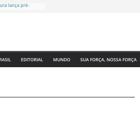
ura lança pré-
Câmara Federal pelo
agenda voltada à
social
gal, EUA e Bélgica
as oitavas da Copa
a acompanha
Eixo 2 do Plano
 Amazonas e reforça
RASIL
EDITORIAL
MUNDO
SUA FORÇA, NOSSA FORÇA
om o
o do estado
de saúde para um
Regina Maura
nça nas ruas e
andidatura à
l
 reforma urgente
de ônibus e
mendas para
o em Manaus